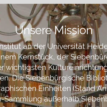
Unsere Mission
stitut an der Universität Heide
nem Kernstück, der Siebenbür
der wichtigsten Kultureinrichtun
n. Die Siebenbürgische Bibliot
raphischen Einheiten (Stand An
ca-Sammlung außerhalb Siebe