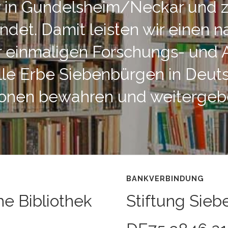
iv in Gundelsheim/Neckar und 
det. Damit leisten wir einen n
r einmaligen Forschungs- und A
elle Erbe Siebenbürgen in Deut
ionen bewahren und weitergeb
BANKVERBINDUNG
he Bibliothek
Stiftung Sieb