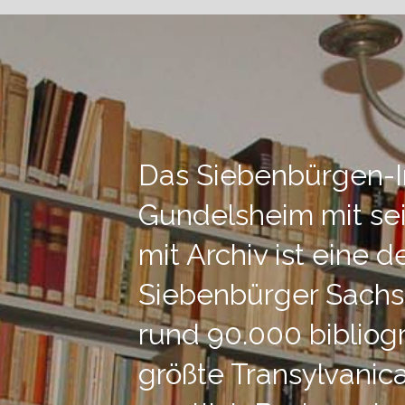
Das Siebenbürgen-In
Gundelsheim mit sei
mit Archiv ist eine 
Siebenbürger Sachse
rund 90.000 bibliog
größte Transylvani