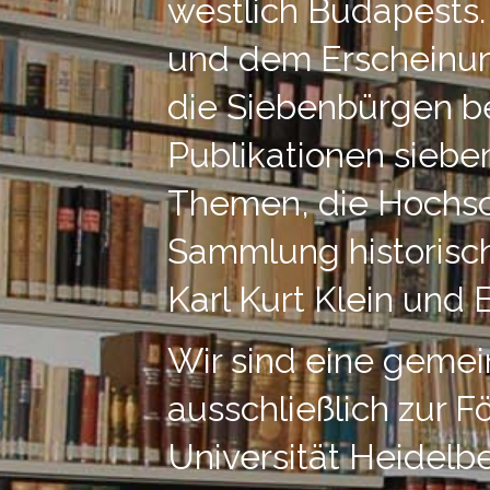
westlich Budapests
und dem Erscheinun
die Siebenbürgen b
Publikationen siebe
Themen, die Hochsc
Sammlung historisc
Karl Kurt Klein und 
Wir sind eine gemein
ausschließlich zur 
Universität Heidelb