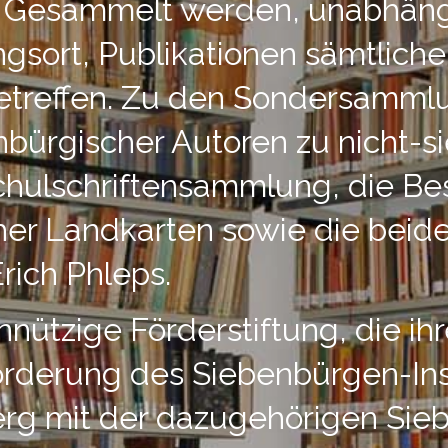
. Gesammelt werden, unabhäng
gsort, Publikationen sämtlich
etreffen. Zu den Sondersamm
nbürgischer Autoren zu nicht-
hulschriftensammlung, die Be
her Landkarten sowie die beid
Erich Phleps.
nützige Förderstiftung, die ihr
Förderung des Siebenbürgen-Ins
erg mit der dazugehörigen Si