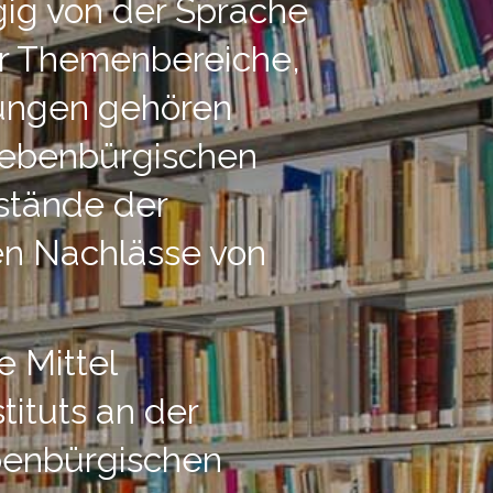
ig von der Sprache
er Themenbereiche,
lungen gehören
siebenbürgischen
stände der
en Nachlässe von
e Mittel
tituts an der
ebenbürgischen