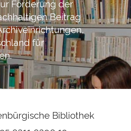
zur Förderung der
achhaltigen Beitrag
rchiveinrichtungen,
schland für
en.
enbürgische Bibliothek