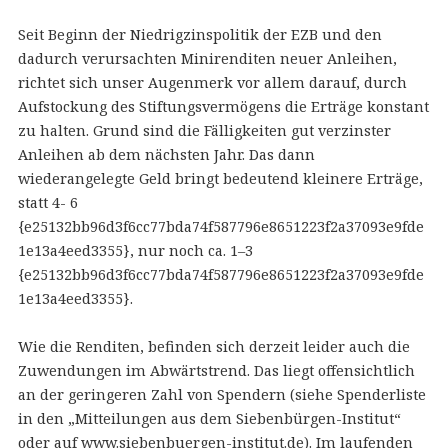
Seit Beginn der Niedrigzinspolitik der EZB und den
dadurch verursachten Minirenditen neuer Anleihen,
richtet sich unser Augenmerk vor allem darauf, durch
Aufstockung des Stiftungsvermögens die Erträge konstant
zu halten. Grund sind die Fälligkeiten gut verzinster
Anleihen ab dem nächsten Jahr. Das dann
wiederangelegte Geld bringt bedeutend kleinere Erträge,
statt 4- 6
{e25132bb96d3f6cc77bda74f587796e8651223f2a37093e9fde
1e13a4eed3355}, nur noch ca. 1–3
{e25132bb96d3f6cc77bda74f587796e8651223f2a37093e9fde
1e13a4eed3355}.
Wie die Renditen, befinden sich derzeit leider auch die
Zuwendungen im Abwärtstrend. Das liegt offensichtlich
an der geringeren Zahl von Spendern (siehe Spenderliste
in den „Mitteilungen aus dem Siebenbürgen-Institut“
oder auf www.siebenbuergen-institut.de). Im laufenden