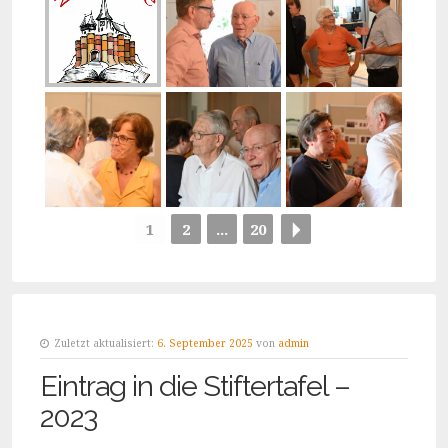
1
2
...
20
Zuletzt aktualisiert:
6. September 2025
von
admin
Eintrag in die Stiftertafel –
2023